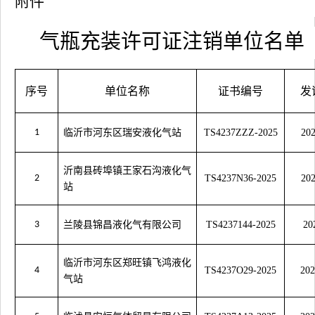
附件
气瓶
充装许可证注销单位名单
序号
单位名称
证书编号
发
1
临沂市河东区瑞安液化气站
TS4237ZZZ-2025
202
沂南县砖埠镇王家石沟液化气
2
TS4237N36-2025
202
站
3
兰陵县锦昌液化气有限公司
TS4237144-2025
20
临沂市河东区郑旺镇飞鸿液化
4
TS4237O29-2025
202
气站