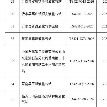
29
沂南县双堠镇全顺液化气站
TS4237Q13-2026
20
30
沂水县高庄镇恒安液化气站
TS4211013-2026
202
31
沂水县新诚液化气供应站
TS4211012-2026
202
32
蒙阴县鑫源液化气站
TS4211ZZV-2026
202
中国石化销售股份有限公司山
东临沂石油分公司莒南第二十
33
TS4237A56-2026
20
六加油加气站二十六加油加气
站
34
莒南县玉峰液化气站
TS4237Q57-2026
20
临沂市河东区汤河镇程梅液化
35
TS4237088-2026
20
气站