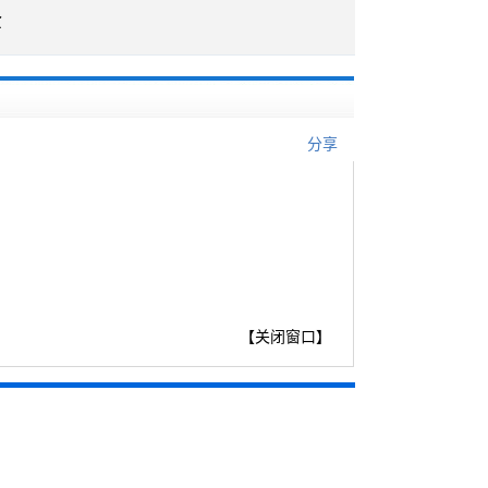
企
分享
【
关闭窗口
】