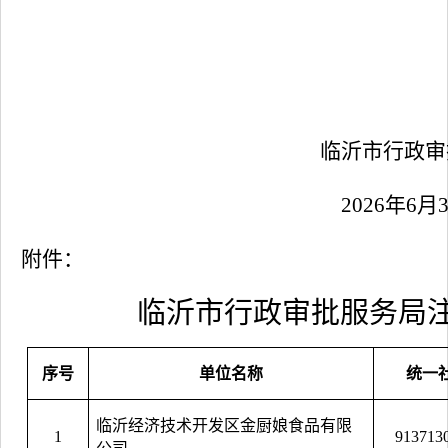
临沂市行政审
2026
年
6
月
附件：
临沂市行政审批服务局
序号
单位名称
统一
临沂经济技术开发区金厨娘食品有限
1
913713