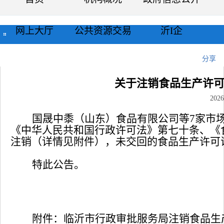
网上大厅
公共资源交易
沂I企
当前位置：
首页
>>
公示公告
>>
通知公告
>>
正文
分享
关于注销食品生产许可
2026
国晟中黍（山东）食品有限公司等
7
家市
《中华人民共和国行政许可法》第七十条、《
注销（详情见附件），未交回的食品生产许可
特此公告。
附件：临沂市行政审批服务局注销食品生