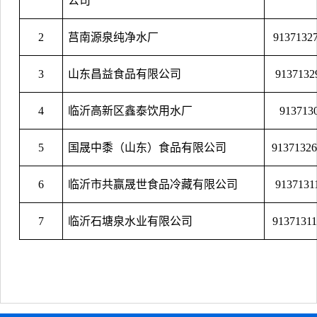
公司
2
莒南源泉纯净水厂
913713
3
山东昌益食品有限公司
913713
4
临沂高新区鑫泰饮用水厂
913713
5
国晟中黍（山东）食品有限公司
913713
6
临沂市共赢晟世食品冷藏有限公司
913713
7
临沂石塘泉水业有限公司
913713