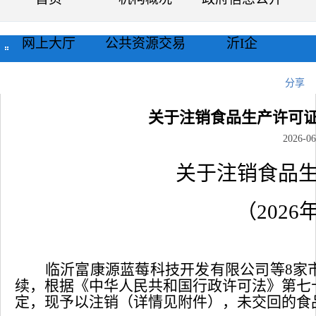
网上大厅
公共资源交易
沂I企
当前位置：
首页
>>
公示公告
>>
通知公告
>>
正文
分享
关于注销食品生产许可证
2026-06
关于注销食品
（
202
临沂富康源蓝莓科技开发有限公司等
8
家
续，根据《中华人民共和国行政许可法》第七
定，现予以注销（详情见附件），未交回的食