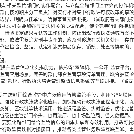
加强与相关监管部门的协作配合，建立健全跨部门监管会商协作
部门按照职责分工负责）对实行相对集中行政许可权改革的事
边界，明确责任单位，确保审管无缝衔接。（省政府有关部门按
行政执法机关要加强与司法机关的协调配合，健全完善行刑衔接
、检验鉴定结果互认等工作机制，防止出现行政执法领域有案
罪、依法需要追究刑事责任的，应及时移送有关机关处理，存
作出检验、鉴定、认定和涉案物品保存、销毁、处置等协助的
）
设。
。要提升监管信息化支撑能力，依托省“双随机、一公开”监管平台
监管应用场景，完善跨部门综合监管事项清单管理、联合抽查
监管”系统、行政执法综合管理监督信息系统等互联对接。（省
。要在跨部门综合监管中广泛应用智慧监管手段，利用省“互联网+
。强化行政执法数字化应用，加快推动行政执法全程电子化，
感知、区块链等技术运用，推进远程监管、实时监管，优化完
省级各主管部门牵头，省司法厅、省市场监管局、省大数据局、
用。要强化跨部门综合监管信息的归集共享和有效利用，打造可
“行政监管数据对接接口”，推动各类监管业务系统互联互通。