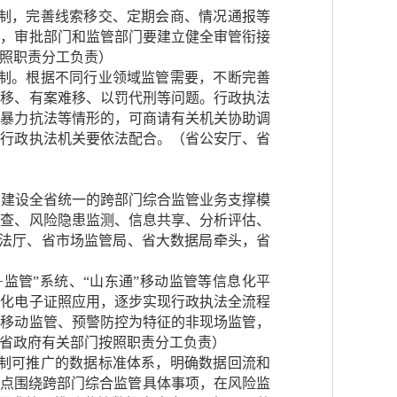
机制，完善线索移交、定期会商、情况通报等
项，审批部门和监管部门要建立健全审管衔接
照职责分工负责）
机制。根据不同行业领域监管需要，不断完善
不移、有案难移、以罚代刑等问题。行政执法
在暴力抗法等情形的，可商请有关机关协助调
，行政执法机关要依法配合。（省公安厅、省
，建设全省统一的跨部门综合监管业务支撑模
检查、风险隐患监测、信息共享、分析评估、
司法厅、省市场监管局、省大数据局牵头，省
监管”系统、“山东通”移动监管等信息化平
深化电子证照应用，逐步实现行政执法全流程
善移动监管、预警防控为特征的非现场监管，
省政府有关部门按照职责分工负责）
复制可推广的数据标准体系，明确数据回流和
重点围绕跨部门综合监管具体事项，在风险监