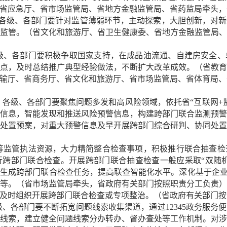
省应急厅、省市场监管局、省地方金融监管局、省药监局牵头，
。各级、各部门要针对监管薄弱环节，主动探索，大胆创新，对
监管。（省文化和旅游厅、省卫生健康委、省地方金融监管局
各级、各部门要积极争取国家支持，在成品油流通、自建房安全
点，及时总结推广典型经验做法，不断扩大改革成效。（省教
输厅、省商务厅、省文化和旅游厅、省市场监管局、省体育局、
警。各级、各部门要聚焦问题多发和高风险领域，依托省“互联网+
信息，智能发现和推送风险预警信息，构建跨部门联合监测预
处置预案，对重大预警信息及早开展跨部门综合研判、协同处
统筹监管执法资源，大力精简整合检查事项，积极推行联合抽查
跨部门联合检查。开展跨部门联合抽查检查一般应采取“双随机
生成跨部门联合检查任务，提高联查智能化水平。深化基于企业
等。（省市场监管局牵头，省政府有关部门按照职责分工负责
及时组织开展跨部门联合检查或专项整治。（省政府有关部门按
级、各部门要不断拓宽问题线索收集渠道，通过12345政务服
线索，建立健全问题线索分办转办、督办查处等工作机制。对