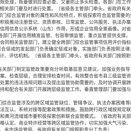
规处理，既要做到应查必查、又要防止多头检查。各部门在工
相关部门要及时进行处置。（省级各主管部门牵头，省政府有关
跨部门综合监管对象的属性和风险特点，积极探索符合监管需要
积极推动注册登记、资质审核、日常监管、公共服务、执法办
信用信息公示系统（山东）作用，形成企业信用全景画像。对
为各部门开展信用精准监管、包容审慎监管、重点监管提供支撑
会同相关监管部门，建立健全跨部门综合监管事项信用评价指
联合惩戒的发起部门负责确定惩戒对象，实施部门负责按照法律
计、评估机制。（省级各主管部门牵头，省政府有关部门按照职
府有关部门制定监管政策要充分听取基层意见建议，加强业务指
案、检查层级，合理安排检查时间，有效整合省市县三级监管
处置的违法违规问题以及提出监管协助需要的，及时协调开展
持和配合有关部门开展跨层级监管工作。垂直管理部门要加强
部门综合监管涉及的跨区域监管缺位、管辖争议、执法办案困难
法互认、系统对接等配套政策和措施。鼓励跨行政区域按规定
和黄河流域城市要积极探索创新联合监管模式。（省政府有关
格认定、商业特许经营等跨区域监管协作，切实加强大气污染
、省市场监管局、省政府有关部门按照职责分工负责）