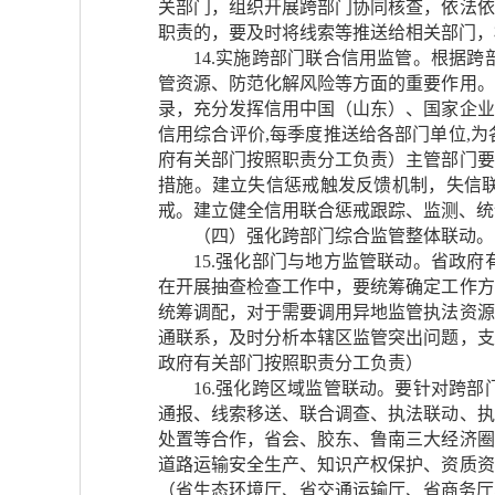
关部门，组织开展跨部门协同核查，依法依
职责的，要及时将线索等推送给相关部门，
14.实施跨部门联合信用监管。根据
管资源、防范化解风险等方面的重要作用。
录，充分发挥信用中国（山东）、国家企业
信用综合评价,每季度推送给各部门单位,
府有关部门按照职责分工负责）主管部门要
措施。建立失信惩戒触发反馈机制，失信
戒。建立健全信用联合惩戒跟踪、监测、统
（四）强化跨部门综合监管整体联动。
15.强化部门与地方监管联动。省政
在开展抽查检查工作中，要统筹确定工作方
统筹调配，对于需要调用异地监管执法资源
通联系，及时分析本辖区监管突出问题，支
政府有关部门按照职责分工负责）
16.强化跨区域监管联动。要针对跨
通报、线索移送、联合调查、执法联动、执
处置等合作，省会、胶东、鲁南三大经济圈
道路运输安全生产、知识产权保护、资质资
（省生态环境厅、省交通运输厅、省商务厅