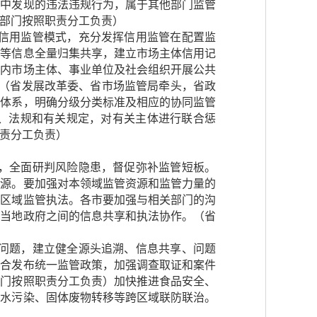
作中发现的违法违规行为，属于其他部门监管
部门按照职责分工负责）
的信用监管模式，充分发挥信用监管在配置监
案等信息全量归集共享，建立市场主体信用记
省内市场主体、事业单位及社会组织开展公共
。（省发展改革委、省市场监管局牵头，省政
标体系，明确分级分类标准及相应的协同监管
、法规和有关规定，对有关主体进行联合惩
责分工负责）
导，全面研判风险隐患，督促弥补监管短板。
资源。要加强对本领域监管资源和监管力量的
跨区域监管执法。各市要加强与相关部门的沟
与当地政府之间的信息共享和执法协作。（省
等问题，建立健全源头追溯、信息共享、问题
联合发布统一监管政策，加强调查取证和案件
部门按照职责分工负责）加快推进食品安全、
、水污染、固体废物转移等跨区域联防联治。