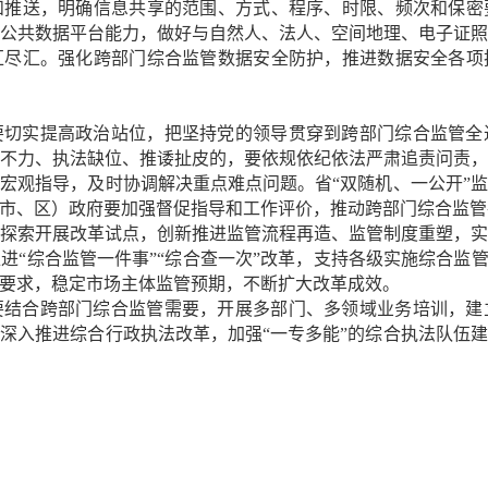
和推送，明确信息共享的范围、方式、程序、时限、频次和保密
公共数据平台能力，做好与自然人、法人、空间地理、电子证
汇尽汇。强化跨部门综合监管数据安全防护，推进数据安全各项
要切实提高政治站位，把坚持党的领导贯穿到跨部门综合监管全
不力、执法缺位、推诿扯皮的，要依规依纪依法严肃追责问责
宏观指导，及时协调解决重点难点问题。省“双随机、一公开”
市、区）政府要加强督促指导和工作评价，推动跨部门综合监管
探索开展改革试点，创新推进监管流程再造、监管制度重塑，
进“综合监管一件事”“综合查一次”改革，支持各级实施综合监管
要求，稳定市场主体监管预期，不断扩大改革成效。
要结合跨部门综合监管需要，开展多部门、多领域业务培训，建
深入推进综合行政执法改革，加强“一专多能”的综合执法队伍