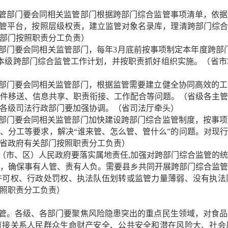
主管部门要会同相关监管部门根据跨部门综合监管事项清单，依
监管平台，按照层级权责，建立监管对象名录库，理清跨部门综
部门按照职责分工负责）
管部门要会同相关监管部门，每年3月底前按事项制定本年度跨部
本级跨部门综合监管工作计划，并按职责抓好组织实施。（省
管部门要会同相关监管部门，根据监管需要建立健全协同高效的
件移送、信息共享、职责衔接、工作配合等问题。（省级各主
各级司法行政部门要加强协调。（省司法厅牵头）
管部门要会同相关监管部门加快建设跨部门综合监管制度，按事
、分工等要求，解决“谁来管、怎么管、管什么”的问题。对现
省政府有关部门按照职责分工负责）
县（市、区）人民政府要落实属地责任,加强对跨部门综合监管的
，确保事有人管、责有人负。需要县乡共同开展跨部门综合监
许可权、行政处罚权、执法队伍划转或监管力量薄弱、没有执法
照职责分工负责）
监管。各级、各部门要聚焦风险隐患突出的重点民生领域，对食
直接关系人民群众生命财产安全、公共安全和潜在风险大、社会