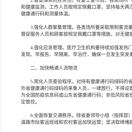
2.督促落实防控责任。在复工复市后，各类场所（
和健康监测，工作人员按规定佩戴口罩，坚持每天两
健康通行码和测量体温。
3.强化人群聚集管理。各类场所要采取限制客流量
督促服务人员和顾客按规定佩戴口罩等措施，对无健
4.强化应急管理。医疗卫生机构要持续加强发热门
发现、早报告、早隔离、早治疗，确保一旦发生突发
二、加快畅通人流物流
5.简化人员查验程序。对持有健康通行码绿码的省
外省健康通行码绿码的来鲁人员，一律放行，不得设
为全国防疫信息码或山东省健康通行码；非低风险省
定管控。
6.全面恢复交通秩序。除省委领导小组（指挥部）
道路市际客运班线和农村客运加快运营；坚决取缔堵