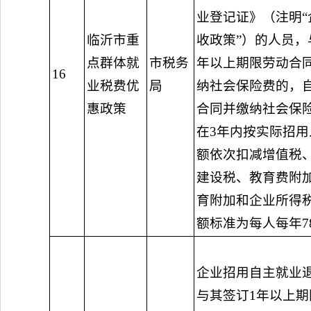
业登记证》（注明“
临沂市重
收政策”）的人员，
点群体就
市税务
年以上期限劳动合
16
业税费优
局
纳社会保险费的，
惠政策
合同并缴纳社会保
在3年内按实际招
额依次扣减增值税
建设税、教育费附
育附加和企业所得
额标准为每人每年78
企业招用自主就业
与其签订1年以上