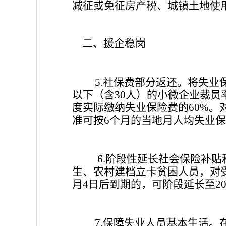
减征或免征房产税、城镇土地使
二、援企稳岗
社保费部分返还。将失业
5.
以下（含
人）的小微企业裁员
30
度实际缴纳失业保险费的
。
60%
准可按
个月的当地月人均失业保
6
阶段性延长社会保险补贴
6.
生、农村建档立卡贫困人员，对
月
日后到期的，可阶段延长至
4
2
保障失业人员基本生活。
7.