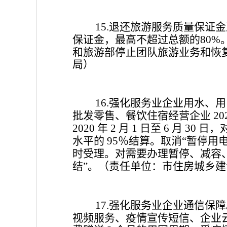
退还旅游服务质量保证金
15.
保证金，最高不超过总额的
80%
和旅游部停止团队旅游业务和恢
局）
强化服务业企业用水、用
16.
批发零售、餐饮住宿经营企业
20
年
月
日至
月
日，
2020
2
1
6
30
水平的
％结算。取消
暂停用
95
“
时受理。对需要办理暂停、减容
结
。
（责任单位：市住房城乡建
”
强化服务业企业通信保障
17.
视频服务、疫情宣传短信、企业