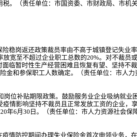
用税。
（责任单位：市国资委、市财政局、市机
保险稳岗返还政策裁员率由不高于城镇登记失业
率放宽至不超过企业职工总数的
。对不裁员
20%
对面临暂时性生产经营困难且恢复有望、坚持不
险金和参保职工人数确定。
（责任单位：市人力
和岗位补贴期限政策。鼓励服务业企业吸纳就业
受疫情影响坚持不裁员且正常发放工资的企业，
年
月
日。
（责任单位：市人力资源社会保
020
6
30
在疫情防控期间办理失业保险金首次申领业务，