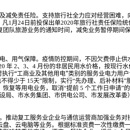
及减免责任险。支持旅行社全力应对经营困难，
。凡
月
日前投保出单
年旅行社责任保险统
1
24
2020
复团队旅游业务的通知时间，减免业务暂停期间
电、用气保障。疫情防控期间，不因欠费停止供
年
、
、
月份的非居民用水价格，按现行水
20
2
3
4
对执行“工商业及其他用电”类别的服务业电力用
电不得少于
天
限制，实行
先办理、后补材料
15
”
“
”
、恢复等用电业务，取消
提前
个工作日申请
的
“
5
”
设局、市水务集团、市供电公司、市发展改革委
。推动复工服务业企业与通信运营商加强业务对
云盘、云电脑等业务。根据标准资费一次性缴费