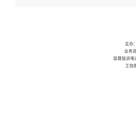
二、服
本方案
批权限事项
聚焦建
（一）
建筑业
主办：
业务咨询
（二）
监督投诉电话：0
1.建
工信部
2.建
（三）
1.建
2.建
三、工
（一）
梳理联
资质“一件