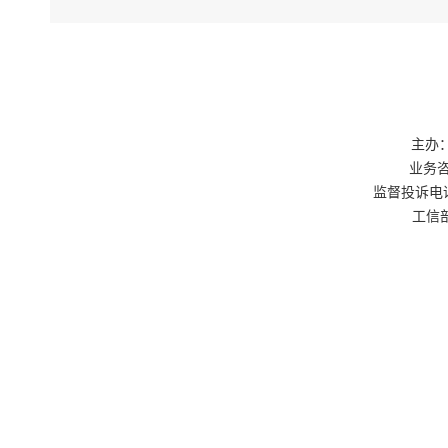
科、工程许
前完成）
3.精
屏、二维码
商会协会，
市场准入科
主办：
服务局负责
业务咨询
监督投诉电话：0
三、打
工信部
4.按
区、链上企
功能性，重
绝政务服务
5.提
作协议、派
供政策咨询
产、节能等