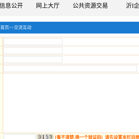
信息公开
网上大厅
公共资源交易
沂I
：
首页
>>
交流互动
[看不清楚,换一个验证码]
请先设置本栏目
：