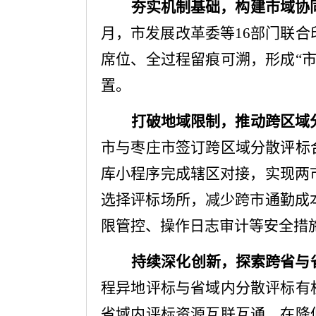
夯实机制基础，构建市域协
月，
市发展改革委
等
16部门联合
席位
、
全过程留痕可溯，形成
“
置。
打破
地域限制
，推动跨区域
市与枣庄市签订跨区域分散评标
库小程序完成辖区对接，实现两
选择评标场所
，
减少跨市通勤成
限管控、操作日志审计等安全
措
持续深化创新，探索跨省与
程异地评标与省域内分散评标有
省域内评标资源互联互通，在降