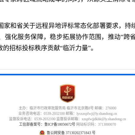
国家和省关于远程异地评标常态化部署要求，持
、强化服务保障，稳步拓展协作范围，推动
“跨
的招标投标秩序贡献“临沂力量”。
主办：临沂市行政审批服务局 临沂市北京路8号 邮编：276000
业务咨询电话：0539-2032100 邮箱：lysxzspfwj@ly.shandong.cn
监督投诉电话：0539-2032100 监督投诉邮箱：xzspfwjjdkhk@ly.shandong.cn
工信部备案号：鲁ICP备18056672号
网站标识码：3713000070
鲁公网安备 37130202371843 号