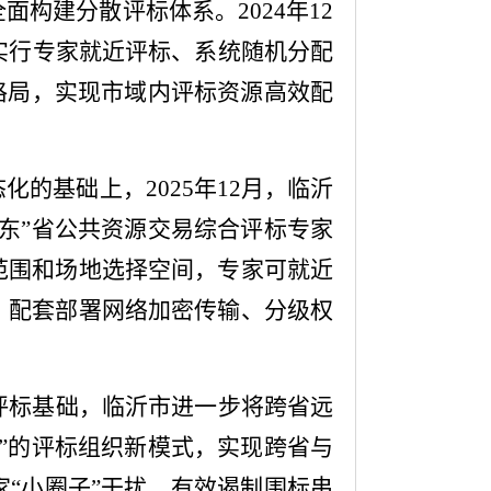
全面构建分散评标体系
。
2024年12
实行
专家就近评标、
系统随机
分配
格局
，
实现市域内评标资源高效配
态化的基础上，
2025年12月，临沂
东”省公共资源交易综合评标专家
范围和场地选择空间，专家可就近
，
配套部署网络加密传输、分级权
评标基础，临沂市进一步将跨省远
”的评标组织新模式，实现跨省与
家
“小圈子”
干扰
，有效遏制围标串