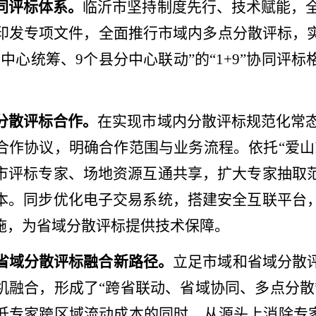
同评标体系。
临沂市坚持制度先行、技术赋能，
印发
专项文件
，全面推行市域内多点分散评标，
市中心统筹、9个县分中心联动”的“1+9”协同评标
分散评标合作。
在实现市域内分散评标
规范化
常
合作协议，明确合作范围与业务流程。依托“爱山
市评标专家、场地资源互通共享，扩大专家抽取
本。同步优化电子交易系统，搭建安全互联平台
施，为省域分散评标提供技术保障。
省域分散评标融合新路径。
立足市域和
省域
分散
机融合，形成了
“跨省联动、省域协同、多点分散
低专家跨区域流动成本的同时，从源头上
消除
专