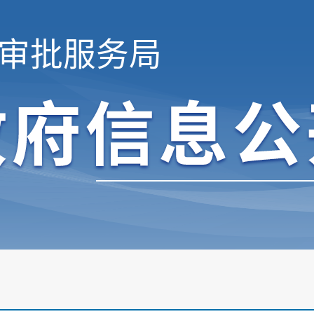
审批服务局