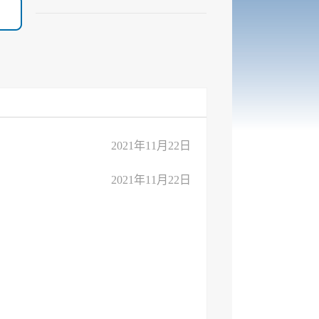
2021年11月22日
2021年11月22日