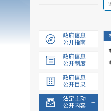
政府信息
公开指南
政府信息
公开制度
政府信息
公开目录
法定主动
公开内容