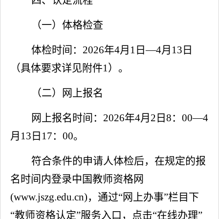
四、认定流程
（一）体格检查
体检
时间：
2026
年
4
月
1
日—
4
月
13
日
（具体要求详见附件
1
）。
（二）网上报名
网上报名时间：
2026
年
4
月
2
日
8
：
00
—
4
月
13
日
17
：
00
。
符合条件的申请人
体检后，在规定的报
名时间内
登录中国教师资格网
(www.jszg.edu.cn)
，通过
“
网上办事
”
栏目下
“
教师资格认定
”
服务入口，点击
“
在线办理
”