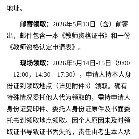
地址
。
邮寄领取：
2026
年
5
月
13
日（含）前寄
出，
邮件包含一本《教师资格证书》和一份
《教师资格认定申请表》。
现场领取：
2026
年
5
月
14
日
-
15
日
（
9:00
—
12:00
，
14:30
—
17:30
）
，申请人持本人身
份证到领取地点（详见附件
3
）领取。确有
特殊情况委托他人代为领取的，需持申请人
身份证复印件、委托人身份证原件及书面委
托书
到领取地点
领取。因个人原因未及时领
取证书导致证书丢失的，
责任由考生本人承