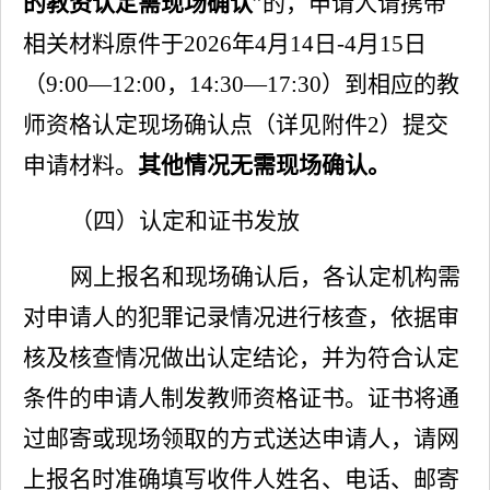
的教资认定需现场确认
”的，申请人请携带
相关材料原件于
2026
年
4
月
14
日
-
4
月
15
日
（
9:00
—
12:00
，
14:30
—
17:30
）到相应的教
师资格认定现场确认点（详见附件
2
）提交
申请材料。
其他情况无需现场确认。
（四）认定和证书发放
网上报名和现场确认后，各
认定机构
需
对
申请人
的
犯罪记录情况
进行
核查，依据审
核及核查情况做出认定结论，并为符合认定
条件的申请人制发教师资格证书。证书将通
过邮寄
或现场领取
的方式送达申请人，请网
上报名时准确填写收件人姓名、电话、邮寄