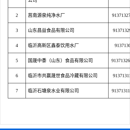
公司
2
莒南源泉纯净水厂
913713
3
山东昌益食品有限公司
913713
4
临沂高新区鑫泰饮用水厂
913713
5
国晟中黍（山东）食品有限公司
913713
6
临沂市共赢晟世食品冷藏有限公司
913713
7
临沂石塘泉水业有限公司
913713