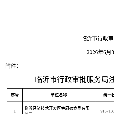
临沂市行政审
2026
年
6
月
附件：
临沂市行政审批服务局
序号
单位名称
统一
临沂经济技术开发区金厨娘食品有限
1
913713