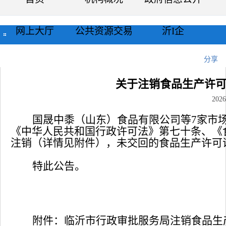
网上大厅
公共资源交易
沂I企
当前位置：
首页
>>
公示公告
>>
通知公告
>>
正文
分享
关于注销食品生产许可
2026
国晟中黍（山东）食品有限公司等
7
家市
《中华人民共和国行政许可法》第七十条、《
注销（详情见附件），未交回的食品生产许可
特此公告。
附件：临沂市行政审批服务局注销食品生