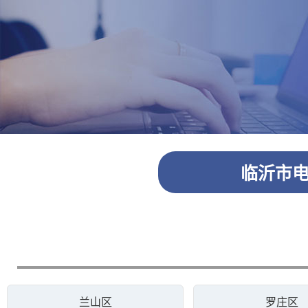
临沂市电
兰山区
罗庄区