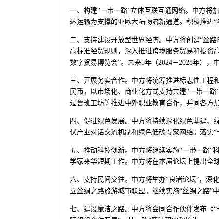
一、构建“一带一路”立体互联互通网络。中方将
达运输为支撑的亚欧大陆物流新通道。积极推进“
二、支持建设开放型世界经济。中方将创建“丝路
高标准经贸规则，深入推进跨境服务贸易和投资
数字贸易博览会”。未来5年（2024－2028年
三、开展务实合作。中方将统筹推进标志性工程和“
民币，以市场化、商业化方式支持共建“一带一路”
过鲁班工坊等推进中外职业教育合作，并同各方加
四、促进绿色发展。中方将持续深化绿色基建、绿
伏产业对话交流机制和绿色低碳专家网络。落实“一
五、推动科技创新。中方将继续实施“一带一路”科
学家来华短期工作。中方将在本届论坛上提出全
六、支持民间交往。中方将举办“良渚论坛”，深
立丝绸之路旅游城市联盟。继续实施“丝绸之路”
七、建设廉洁之路。中方将会同合作伙伴发布《“