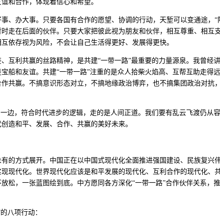
友谊和合作，体现着信心和希望。
事、办大事。只要各国有合作的愿望、协调的行动，天堑可以变通途，“陆
暂时走在后面的伙伴。只要大家把彼此视为朋友和伙伴，相互尊重、相互
相互依存视为风险，不会让自己生活得更好、发展得更快。
、互利共赢的丝路精神，是共建“一带一路”最重要的力量源泉。我曾经
宝船和友谊。共建“一带一路”注重的是众人拾柴火焰高、互帮互助走得
合作共赢。不搞意识形态对立，不搞地缘政治博弈，也不搞集团政治对抗，
正确一边，符合时代进步的逻辑，走的是人间正道。我们要有乱云飞渡仍从
代创造和平、发展、合作、共赢的美好未来。
未有的方式展开。中国正在以中国式现代化全面推进强国建设、民族复兴
实现现代化。世界现代化应该是和平发展的现代化、互利合作的现代化、
放松，一张蓝图绘到底。中方愿同各方深化“一带一路”合作伙伴关系，推
”的八项行动：