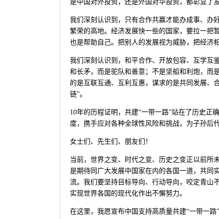
是中国对外投资，还是外国对华投资，都彰显了
我们深刻认识到，只有合作共赢才能办成事、办好
繁荣的高地。经济发展快一些的国家，要拉一把
也是帮助自己。把别人的发展视为威胁，把经济
我们深刻认识到，和平合作、开放包容、互学互鉴
和长矛，而是驼队和善意；不是坚船和利炮，而是
的是互联互通、互利互惠，谋求的是共同发展、
链”。
10年的历程证明，共建“一带一路”站在了历史
度，携手应对各种全球性风险和挑战，为子孙后
女士们、先生们、朋友们！
当前，世界之变、时代之变、历史之变正以前所
是期待同广大发展中国家在内的各国一道，共同
流。我们要坚持目标导向、行动导向，咬定青山不
实现世界各国的现代化作出不懈努力。
在这里，我愿宣布中国支持高质量共建“一带一路