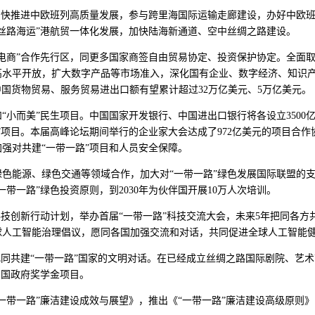
加快推进中欧班列高质量发展，参与跨里海国际运输走廊建设，办好中欧
丝路海运”港航贸一体化发展，加快陆海新通道、空中丝绸之路建设。
电商”合作先行区，同更多国家商签自由贸易协定、投资保护协定。全面
高水平开放，扩大数字产品等市场准入，深化国有企业、数字经济、知识产
），中国货物贸易、服务贸易进出口额有望累计超过32万亿美元、5万亿美元。
小而美”民生项目。中国国家开发银行、中国进出口银行将各设立3500亿
项目。本届高峰论坛期间举行的企业家大会达成了972亿美元的项目合作协
强对共建“一带一路”项目和人员安全保障。
色能源、绿色交通等领域合作，加大对“一带一路”绿色发展国际联盟的支
带一路”绿色投资原则，到2030年为伙伴国开展10万人次培训。
技创新行动计划，举办首届“一带一路”科技交流大会，未来5年把同各方
球人工智能治理倡议，愿同各国加强交流和对话，共同促进全球人工智能
化同共建“一带一路”国家的文明对话。在已经成立丝绸之路国际剧院、艺
中国政府奖学金项目。
一带一路”廉洁建设成效与展望》，推出《“一带一路”廉洁建设高级原则》