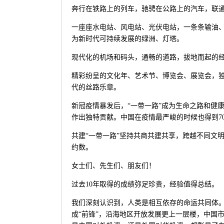
奔行在铁路上的列车，驰骋在公路上的汽车，联
一座座水电站、风电站、光伏电站，一条条输油
为新时代可持续发展的绿洲、灯塔。
现代化的机场和码头，通畅的道路，拔地而起的
精彩纷呈的文化年、艺术节、博览会、展览会，独
代的丝路乐章。
新冠疫情暴发后，“一带一路”成为生命之路和健康
作出独特贡献。中国在疫情最严峻的时候也得到7
共建“一带一路”坚持共商共建共享，跨越不同文
约数。
女士们、先生们、朋友们！
过去10年取得的成绩弥足珍贵，经验值得总结。
我们深刻认识到，人类是相互依存的命运共同体。
成“前锋”，沿海地区开放发展更上一层楼，中国