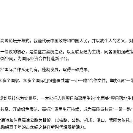
作高峰论坛开幕式。我谨代表中国政府和中国人民，并以我个人的名义，
出这一倡议的初心，是借鉴古丝绸之路，以互联互通为主线，同各国加强政
辟新空间，为国际经济合作打造新平台。
一路”国际合作从无到有，蓬勃发展，取得丰硕成果。
50多个国家、30多个国际组织签署共建“一带一路”合作文件，举办3届“一
，把规划图转化为实景图，一大批标志性项目和惠民生的“小而美”项目落地生
建共享、开放绿色廉洁、高标准惠民生可持续，成为高质量共建“一带一路
大通道和信息高速公路为骨架，以铁路、公路、机场、港口、管网为依托
推动绵亘千年的古丝绸之路在新时代焕发新活力。