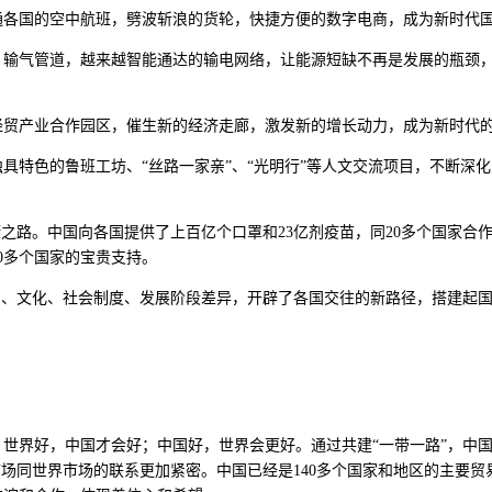
通各国的空中航班，劈波斩浪的货轮，快捷方便的数字电商，成为新时代
、输气管道，越来越智能通达的输电网络，让能源短缺不再是发展的瓶颈
经贸产业合作园区，催生新的经济走廊，激发新的增长动力，成为新时代
具特色的鲁班工坊、“丝路一家亲”、“光明行”等人文交流项目，不断深
之路。中国向各国提供了上百亿个口罩和23亿剂疫苗，同20多个国家合
0多个国家的宝贵支持。
明、文化、社会制度、发展阶段差异，开辟了各国交往的新路径，搭建起
世界好，中国才会好；中国好，世界会更好。通过共建“一带一路”，中国
市场同世界市场的联系更加紧密。中国已经是140多个国家和地区的主要