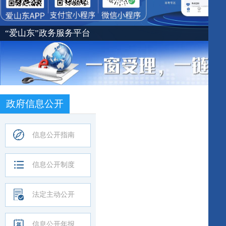
“爱山东”政务服务平台
动态
公示公告
县区工作
表格下载
四问砥砺初心！大众日报推出“沂蒙精神代代传”特别报道
07-31
上商城 2026 年上半年交易数据
07-20
政府信息公开
商城 2026 年2 季度交易数据
07-10
云采直播间——走进蒙阴” 暨蒙阴蜜桃产业推介大会成功举办
07-08
信息公开指南
上商城2026年6月份交易数据
07-03
能强本领 精研业务提质效
06-29
信息公开制度
城国际贸易服务大厅：“一站式”服务让外商落地更便利更安心
06-24
上商城2026年5月份交易数据
06-10
法定主动公开
源交易中心党总支开展树立和践行正确政绩观专题党课
06-03
信息公开年报