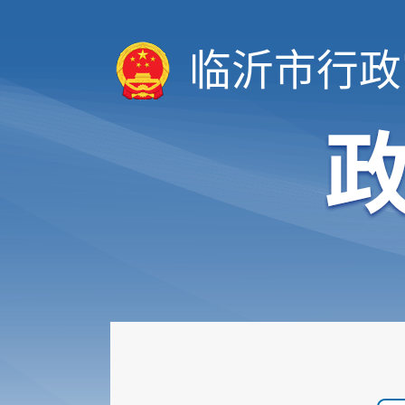
临沂市行政