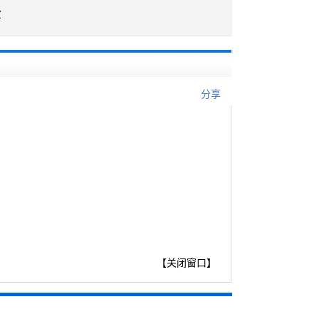
企
分享
【
关闭窗口
】