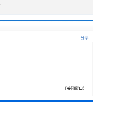
企
分享
【
关闭窗口
】