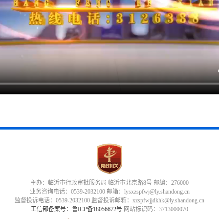
主办：临沂市行政审批服务局 临沂市北京路8号 邮编：276000
业务咨询电话：0539-2032100 邮箱：lysxzspfwj@ly.shandong.cn
监督投诉电话：0539-2032100 监督投诉邮箱：xzspfwjjdkhk@ly.shandong.cn
工信部备案号：鲁ICP备18056672号
网站标识码：3713000070