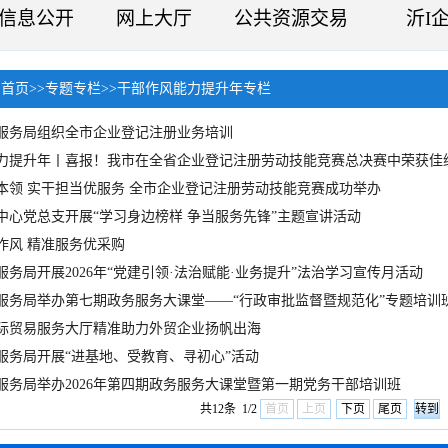
信息公开
网上大厅
公共资源交易
沂I
：
首页
>>
专题专栏
>>
干部作风能力提升年专栏
服务局组织全市企业登记注册业务培训
力提升年丨喜报！我市在全省企业登记注册劳动技能竞赛总决赛中荣获佳
本领 实干担当优服务 全市企业登记注册劳动技能竞赛成功举办
中心党总支开展“学习身边榜样 争当服务先锋”主题宣讲活动
作风 精准服务优采购
务局开展2026年“党建引领·法治赋能·业务提升”法治学习宣传月活动
服务局举办第七期政务服务大课堂——“行政审批监督暨规范化”专题培训
际贸易服务大厅精准助力外贸企业扬帆出海
服务局开展“进基地、受教育、寻初心”活动
服务局举办2026年第四期政务服务大课堂暨第一期党务干部培训班
共12条 1/2
首页
上页
下页
尾页