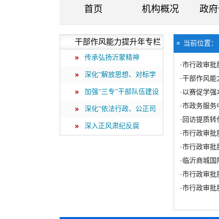
首页
机构概况
政府
干部作风能力提升年专栏
当前位置
传承弘扬沂蒙精神
·
市行政审批
深化“解放思想、对标学
·
干部作风能
标”
加强“三专”干部队伍建设
·
以赛促学强
·
市政务服务
深化“依法行政、公正司
·
回访提质转
法”
深入正风肃纪反腐
·
市行政审批服
·
市行政审批
·
临沂商城国
·
市行政审批
·
市行政审批