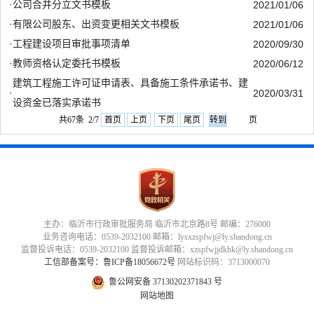
·
公司合并分立文书模板
2021/01/06
·
有限公司股东、出资变更相关文书模板
2021/01/06
·
工程建设项目审批事项清单
2020/09/30
·
教师资格认定委托书模板
2020/06/12
建筑工程施工许可证申请表、具备施工条件​承诺书、建
·
2020/03/31
设资金已落实承诺书
共67条 2/7
首页
上页
下页
尾页
页
主办：临沂市行政审批服务局 临沂市北京路8号 邮编：276000
业务咨询电话：0539-2032100 邮箱：lysxzspfwj@ly.shandong.cn
监督投诉电话：0539-2032100 监督投诉邮箱：xzspfwjjdkhk@ly.shandong.cn
工信部备案号：鲁ICP备18056672号
网站标识码：3713000070
鲁公网安备 37130202371843 号
网站地图