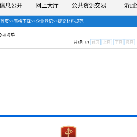
信息公开
网上大厅
公共资源交易
沂I
：
首页
>>
表格下载
>>
企业登记
>>
提交材料规范
办理清单
共1条 1/1
首页
上页
下页
尾页