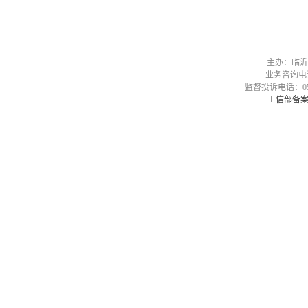
主办：临沂
业务咨询电话：05
监督投诉电话：0539-
工信部备案号