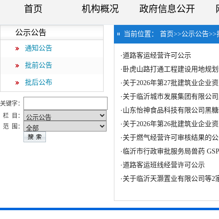
首页
机构概况
政府信息公开
公示公告
当前位置：
首页
>>
公示公告
>>
通知公告
·
道路客运经营许可公示
批前公告
·
卧虎山路打通工程建设用地规划
批后公布
·
关于2026年第27批建筑业企
·
关于临沂城市发展集团有限公司
关键字：
·
山东怡神食品科技有限公司黑糖
栏 目：
·
关于2026年第26批建筑业企
范 围：
·
关于燃气经营许可审核结果的公
·
临沂市行政审批服务局兽药 GS
·
道路客运班线经营许可公示
·
关于临沂天灏置业有限公司等2