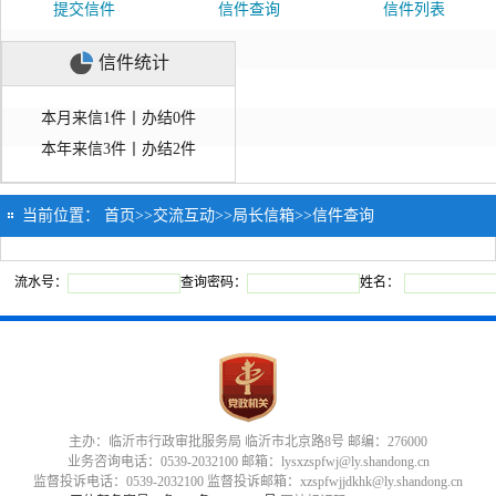
提交信件
信件查询
信件列表
信件统计
本月来信1件丨办结0件
本年来信3件丨办结2件
当前位置：
首页
>>
交流互动
>>
局长信箱
>>
信件查询
流水号：
查询密码：
姓名：
主办：临沂市行政审批服务局 临沂市北京路8号 邮编：276000
业务咨询电话：0539-2032100 邮箱：lysxzspfwj@ly.shandong.cn
监督投诉电话：0539-2032100 监督投诉邮箱：xzspfwjjdkhk@ly.shandong.cn