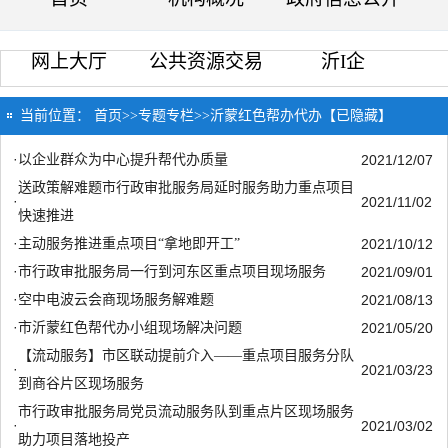
网上大厅
公共资源交易
沂I企
当前位置：
首页
>>
专题专栏
>>
沂蒙红色帮办代办【已隐藏】
·
以企业群众为中心提升帮代办质量
2021/12/07
送政策解难题市行政审批服务局延时服务助力重点项目
·
2021/11/02
快速推进
·
主动服务推进重点项目“拿地即开工”
2021/10/12
·
市行政审批服务局一行到河东区重点项目现场服务
2021/09/01
·
空中电波云会商现场服务解难题
2021/08/13
·
市沂蒙红色帮代办小组现场解决问题
2021/05/20
【流动服务】市区联动提前介入——重点项目服务分队
·
2021/03/23
到商谷片区现场服务
市行政审批服务局党员流动服务队到重点片区现场服务
·
2021/03/02
助力项目落地投产