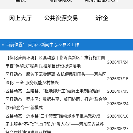
网上大厅
公共资源交易
沂I企
当前位置：
首页
>>
新闻中心
>>
县区工作
【优化营商环境】区县动态丨临沂高新区：推行施工图
·
2026/07/24
审查“伴随式”服务 助推项目建设提速落地
区县动态丨服务下沉零距离 农机便民到田头——河东区
·
2026/07/15
深化"三全"服务赋能乡村振兴
·
区县动态丨兰陵县：“租地即开工”破解土地制约难题
2026/07/03
区县动态丨罗庄区：数据共享、部门协同，打造“联合验
·
2026/06/24
收+验登合一”新模式
·
区县动态丨沂水县“三个转变”推动涉水审批高效办成
2026/06/16
周末服务“不打烊”上门帮办“暖人心”——河东区齐益养
·
2026/05/27
猪合作社注销难题这样解