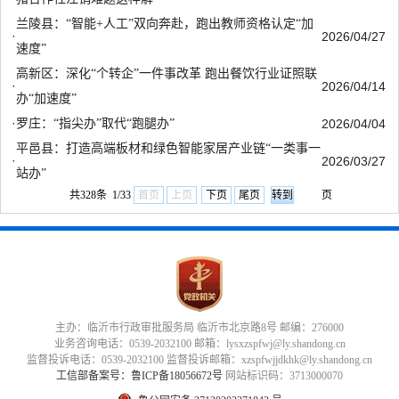
兰陵县：“智能+人工”双向奔赴，跑出教师资格认定“加
·
2026/04/27
速度”
高新区：深化“个转企”一件事改革 跑出餐饮行业证照联
·
2026/04/14
办“加速度”
·
罗庄：“指尖办”取代“跑腿办”
2026/04/04
平邑县：打造高端板材和绿色智能家居产业链“一类事一
·
2026/03/27
站办”
共328条 1/33
首页
上页
下页
尾页
页
主办：临沂市行政审批服务局 临沂市北京路8号 邮编：276000
业务咨询电话：0539-2032100 邮箱：lysxzspfwj@ly.shandong.cn
监督投诉电话：0539-2032100 监督投诉邮箱：xzspfwjjdkhk@ly.shandong.cn
工信部备案号：鲁ICP备18056672号
网站标识码：3713000070