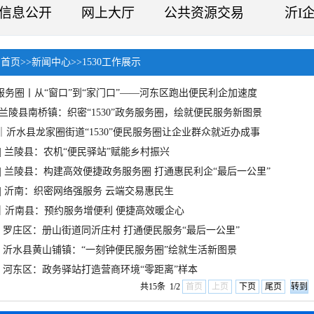
信息公开
网上大厅
公共资源交易
沂I
：
首页
>>
新闻中心
>>
1530工作展示
政务服务圈丨从“窗口”到“家门口”——河东区跑出便民利企加速度
兰陵县南桥镇：织密“1530”政务服务圈，绘就便民服务新图景
｜沂水县龙家圈街道“1530”便民服务圈让企业群众就近办成事
| 兰陵县：农机“便民驿站”赋能乡村振兴
| 兰陵县：构建高效便捷政务服务圈 打通惠民利企“最后一公里”
| 沂南：织密网络强服务 云端交易惠民生
服务｜沂南县：预约服务增便利 便捷高效暖企心
服务 | 罗庄区：册山街道同沂庄村 打通便民服务“最后一公里”
服务 | 沂水县黄山铺镇：“一刻钟便民服务圈”绘就生活新图景
服务 | 河东区：政务驿站打造营商环境“零距离”样本
共15条 1/2
首页
上页
下页
尾页