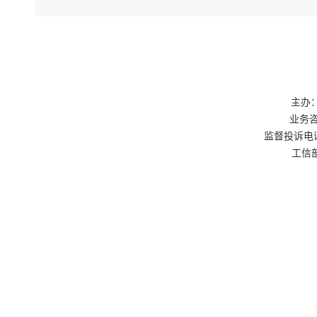
（五）
等许可事项
疗器械生产
告、垃圾处
主办：
事项；负责
业务咨询
事项；负责
监督投诉电话：0
情况实行动
工信部
门对政务服
（六）
括：负责办
屠宰厂（场
及收费事项
联系，建立
管。