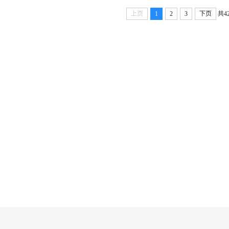
上页
1
2
3
下页
共4