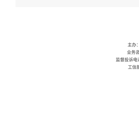
主办：
业务咨询
监督投诉电话：0
工信部