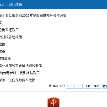
首页
> 部门政策
微企业延缓缴纳2021年第四季度部分税费政策
策
稳岗返还政策
发财政补助政策
政策
政策
培育政策
造业增值税期末留抵退税政策
吸纳劳动者以工代训补贴政策
保险、工伤保险费率政策
共116条 1/12
首页
上页
下页
尾页