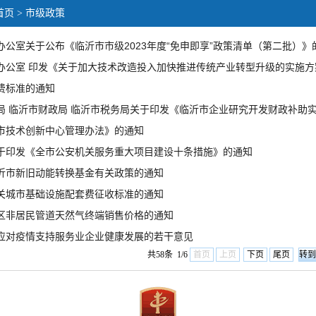
首页
> 市级政策
办公室关于公布《临沂市市级2023年度“免申即享”政策清单（第二批）》
办公室 印发《关于加大技术改造投入加快推进传统产业转型升级的实施方
费标准的通知
局 临沂市财政局 临沂市税务局关于印发《临沂市企业研究开发财政补助
市技术创新中心管理办法》的通知
于印发《全市公安机关服务重大项目建设十条措施》的通知
沂市新旧动能转换基金有关政策的通知
关城市基础设施配套费征收标准的通知
区非居民管道天然气终端销售价格的通知
应对疫情支持服务业企业健康发展的若干意见
共58条 1/6
首页
上页
下页
尾页