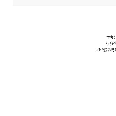
科室及有关
效减少材料
待时间和制
（三）
制度，相关
评、取水等
主办：
题。
业务咨询
监督投诉电话：0
（四）
现场查验，
（五）
联席会议制
环互认、限
三、任
（一）
的办理工作
（二）