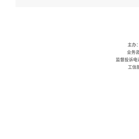
主办：
业务咨询
监督投诉电话：0
工信部