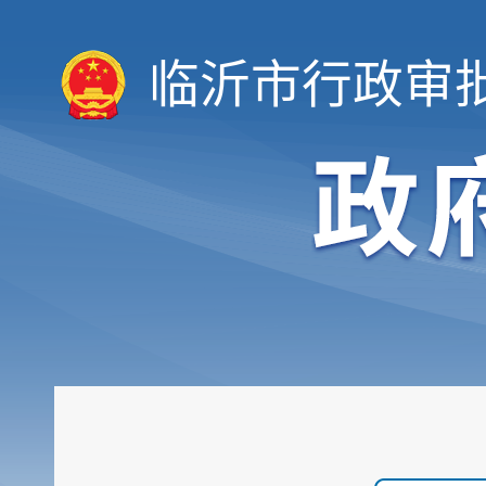
临沂市行政审