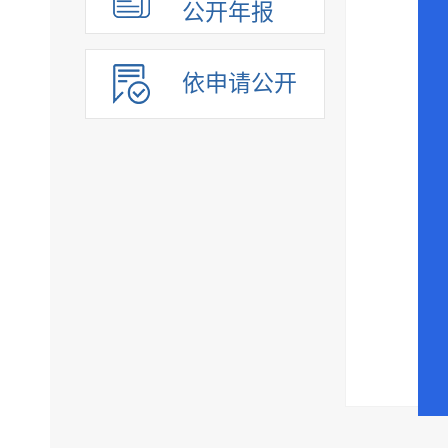
公开年报
依申请公开