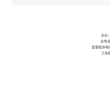
主办：
业务咨询
监督投诉电话：0
工信部