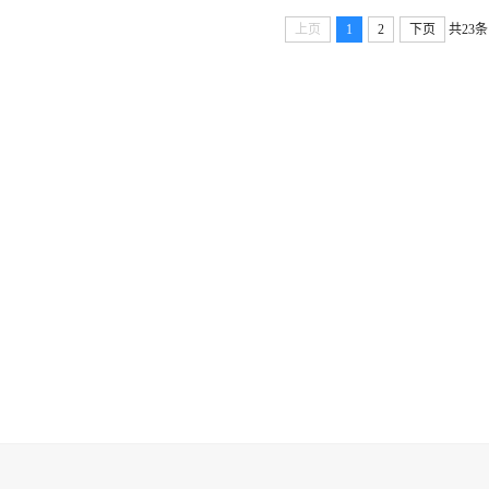
上页
1
2
下页
共23条