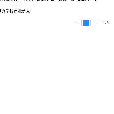
民办学校审批信息
上页
1
下页
共7条