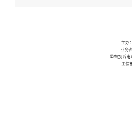
2.洪
3.生
4取水
5.河
三、工
（一）
主办：
程建设项目
业务咨询
监督投诉电话：0
申请”。（
工信部
（二）
统，为工程
料、一次性
任单位：市
（三）
批、集成办
的有关情况
服务局、市