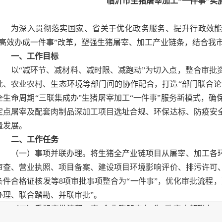
临沂市生猪屠宰加工“一件事”实
为深入贯彻落实国家、省关于优化政务服务、提升行政效
“高效办成一件事”改革，塑强生猪屠宰、加工产业链条，结合我
一、工作目标
以“减环节、减材料、减时限、减跑动”为切入点，整合审批
批、农业农村、生态环境等部门间的协作配合，打造“部门联合论
全生命周期“三联集成办”生猪屠宰加工“一件事”服务新模式，
定点屠宰及配套肉制品深加工项目选址合规、环保达标、防疫安
量发展。
二、工作任务
（一）事项并联办理。将生猪全产业链项目从屠宰、加工各
审查、营业执照、项目备案、建设项目环境影响评价、排污许可
条件合格证核发等8项审批事项整合为“一件事”，优化审批流程
办理、联合踏勘、并联审批”。
（二）重塑审批流程。变“企业跑腿申办”为“政府内部联办