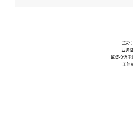
（一）
到规定要求
（二）
第五条
（一）
（二）
主办：
（三）
业务咨询
监督投诉电话：0
（四）
工信部
（五）
（六）
（七）
（八）
第六条