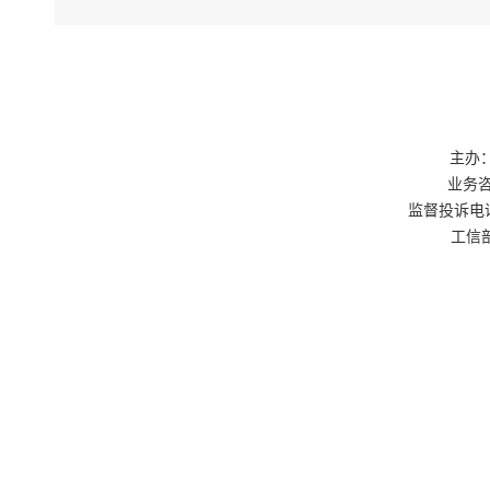
主办：
业务咨询
监督投诉电话：0
工信部