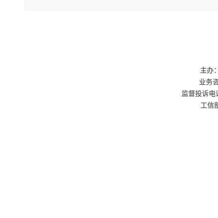
一口出”。
同步推进施
大幅压缩审
闭环式
“老旧
策’的定制
主办：
构，面临新
业务咨询
监督投诉电话：0
家”开展论
工信部
确认、消防
这一案
题早解决”
批难题；事
立“一项一
同时，
部门全程跟
下一步