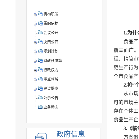
机构职能
履职依据
1.
为什
会议公开
食品产
决策公开
覆盖面广
规划计划
程、精简审
财政预决算
范生产行为
行政权力
全市食品产
重点领域
2.将
建议提案
从市场
公示公告
可的市场主
业务动态
存在个体工
食品生产企
3.
《临
政府信息
方案聚