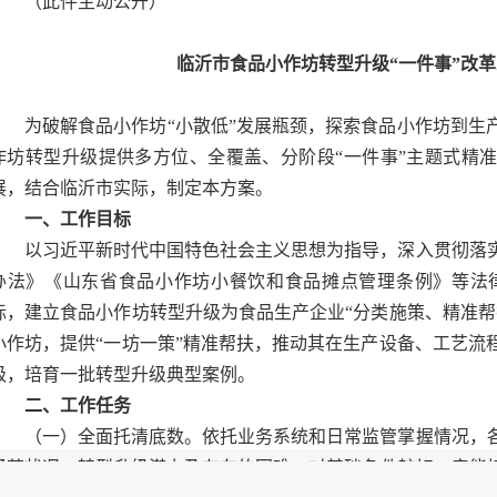
（此件主动公开）
临沂市食品小作坊转型升级“一件事”改革
为破解食品小作坊“小散低”发展瓶颈，探索食品小作坊到生
作坊转型升级提供多方位、全覆盖、分阶段“一件事”主题式精
展，结合临沂市实际，制定本方案。
一、工作目标
以习近平新时代中国特色社会主义思想为指导，深入贯彻落
办法》《山东省食品小作坊小餐饮和食品摊点管理条例》等法
际，建立食品小作坊转型升级为食品生产企业“分类施策、精准帮
小作坊，提供“一坊一策”精准帮扶，推动其在生产设备、工艺流
级，培育一批转型升级典型案例。
二、工作任务
（一）全面托清底数。依托业务系统和日常监管掌握情况，
经营状况、转型升级潜力及存在的困难，对基础条件较好、产能